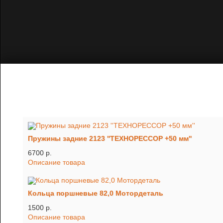
Пружины задние 2123 ''ТЕХНОРЕССОР +50 мм''
6700 p.
Описание товара
Кольца поршневые 82,0 Мотордеталь
1500 p.
Описание товара