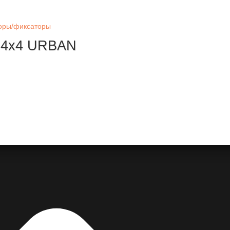
поры/фиксаторы
A 4x4 URBAN