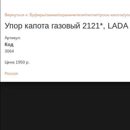
Вернуться к: Буферы/замки/ограничители/петли/тросы капота/у
Упор капота газовый 2121*, LAD
Артикул:
Код
3064
Цена
1950 p.
Россия