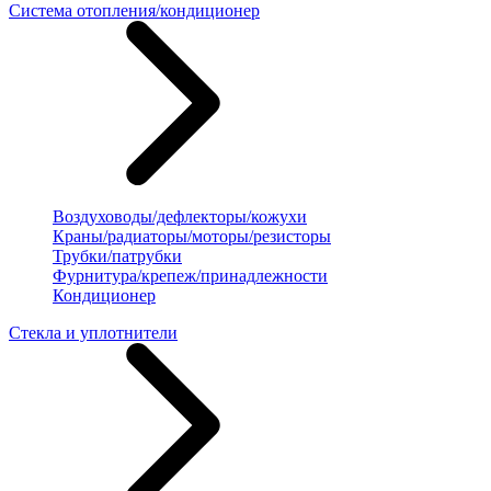
Система отопления/кондиционер
Воздуховоды/дефлекторы/кожухи
Краны/радиаторы/моторы/резисторы
Трубки/патрубки
Фурнитура/крепеж/принадлежности
Кондиционер
Стекла и уплотнители