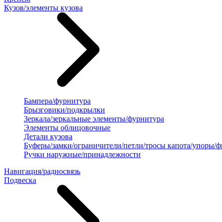
Кузов/элементы кузова
Бампера/фурнитура
Брызговики/подкрылки
Зеркала/зеркальные элементы/фурнитура
Элементы облицовочные
Детали кузова
Буферы/замки/ограничители/петли/тросы капота/упоры/
Ручки наружные/принадлежности
Навигация/радиосвязь
Подвеска