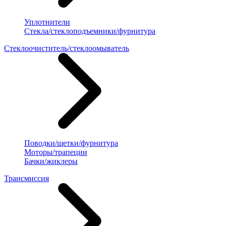
Уплотнители
Стекла/стеклоподъемники/фурнитура
Стеклоочиститель/стеклоомыватель
Поводки/щетки/фурнитура
Моторы/трапеции
Бачки/жиклеры
Трансмиссия