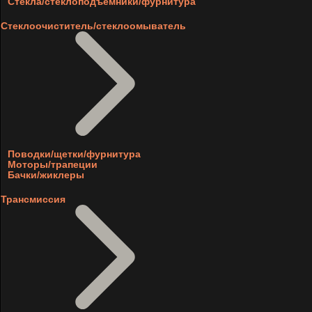
Стекла/стеклоподъемники/фурнитура
Стеклоочиститель/стеклоомыватель
Поводки/щетки/фурнитура
Моторы/трапеции
Бачки/жиклеры
Трансмиссия