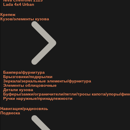
Niva Chevrolet 2123
Lada 4x4 Urban
Крепеж
Кузов/элементы кузова
Бампера/фурнитура
Брызговики/подкрылки
Зеркала/зеркальные элементы/фурнитура
Элементы облицовочные
Детали кузова
Буферы/замки/ограничители/петли/тросы капота/упоры/фи
Ручки наружные/принадлежности
Навигация/радиосвязь
Подвеска