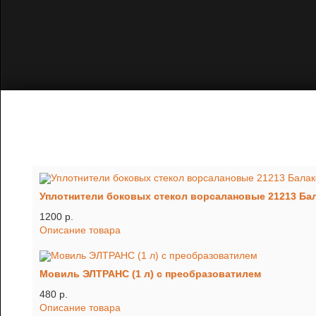
Уплотнители боковых стекол ворсалановые 21213 Бала
1200 p.
Описание товара
Мовиль ЭЛТРАНС (1 л) с преобразоватилем
480 p.
Описание товара