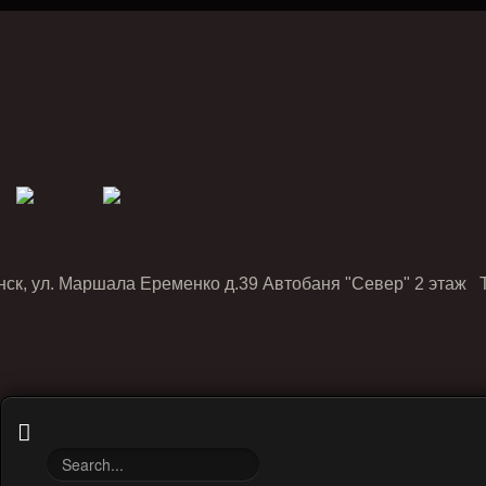
нск, ул. Маршала Еременко д.39 Автобаня "Север" 2 этаж Т