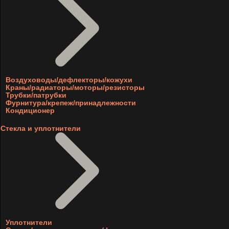
Воздуховоды/дефлекторы/кожухи
Краны/радиаторы/моторы/резисторы
Трубки/патрубки
Фурнитура/крепеж/принадлежности
Кондиционер
Стекла и уплотнители
Уплотнители