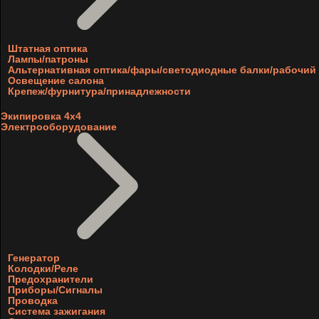
Штатная оптика
Лампы/патроны
Альтернативная оптика/фары/светодиодные балки/рабочий 
Освещение салона
Крепеж/фурнитура/принадлежности
Экипировка 4х4
Электрооборудование
Генератор
Колодки/Реле
Предохранители
Приборы/Сигналы
Проводка
Система зажигания