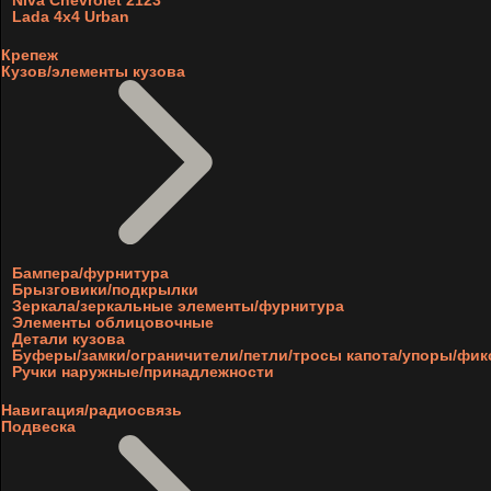
Niva Chevrolet 2123
Lada 4x4 Urban
Крепеж
Кузов/элементы кузова
Бампера/фурнитура
Брызговики/подкрылки
Зеркала/зеркальные элементы/фурнитура
Элементы облицовочные
Детали кузова
Буферы/замки/ограничители/петли/тросы капота/упоры/фи
Ручки наружные/принадлежности
Навигация/радиосвязь
Подвеска