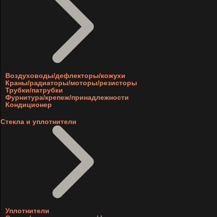
Воздуховоды/дефлекторы/кожухи
Краны/радиаторы/моторы/резисторы
Трубки/патрубки
Фурнитура/крепеж/принадлежности
Кондиционер
Стекла и уплотнители
Уплотнители