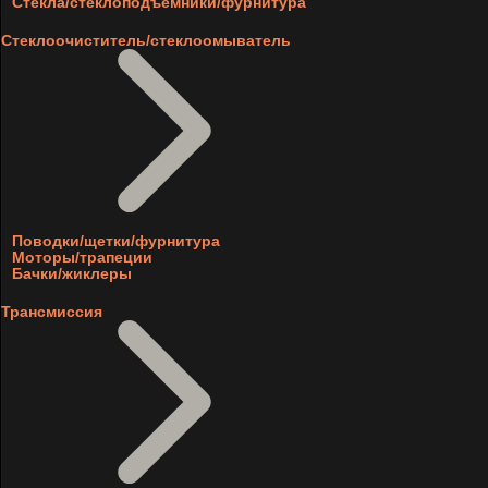
Стекла/стеклоподъемники/фурнитура
Стеклоочиститель/стеклоомыватель
Поводки/щетки/фурнитура
Моторы/трапеции
Бачки/жиклеры
Трансмиссия