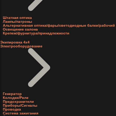
Штатная оптика
Лампы/патроны
Альтернативная оптика/фары/светодиодные балки/рабочий 
Освещение салона
Крепеж/фурнитура/принадлежности
Экипировка 4х4
Электрооборудование
Генератор
Колодки/Реле
Предохранители
Приборы/Сигналы
Проводка
Система зажигания