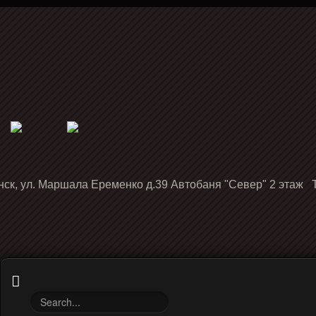
нск, ул. Маршала Еременко д.39 Автобаня "Север" 2 этаж Т