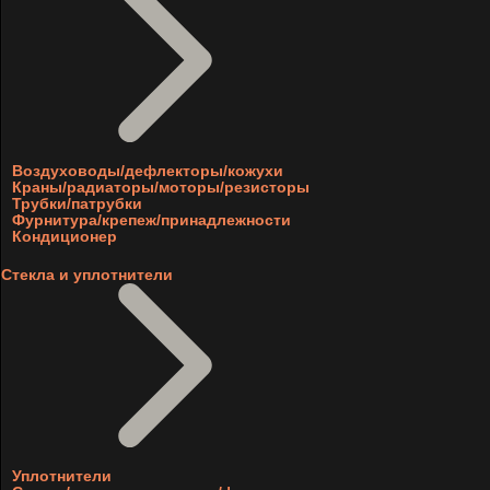
Воздуховоды/дефлекторы/кожухи
Краны/радиаторы/моторы/резисторы
Трубки/патрубки
Фурнитура/крепеж/принадлежности
Кондиционер
Стекла и уплотнители
Уплотнители