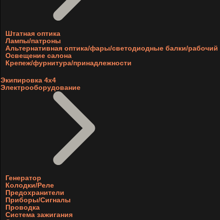
Штатная оптика
Лампы/патроны
Альтернативная оптика/фары/светодиодные балки/рабочий 
Освещение салона
Крепеж/фурнитура/принадлежности
Экипировка 4х4
Электрооборудование
Генератор
Колодки/Реле
Предохранители
Приборы/Сигналы
Проводка
Система зажигания