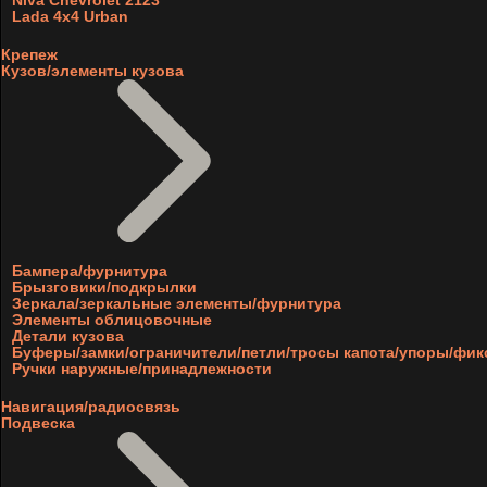
Niva Chevrolet 2123
Lada 4x4 Urban
Крепеж
Кузов/элементы кузова
Бампера/фурнитура
Брызговики/подкрылки
Зеркала/зеркальные элементы/фурнитура
Элементы облицовочные
Детали кузова
Буферы/замки/ограничители/петли/тросы капота/упоры/фи
Ручки наружные/принадлежности
Навигация/радиосвязь
Подвеска