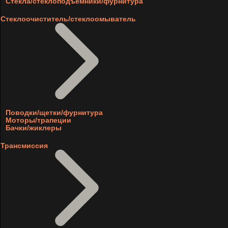
Стекла/стеклоподъемники/фурнитура
Стеклоочиститель/стеклоомыватель
Поводки/щетки/фурнитура
Моторы/трапеции
Бачки/жиклеры
Трансмиссия