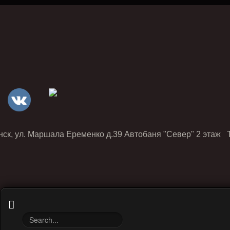
нск, ул. Маршала Еременко д.39 Автобаня "Север" 2 этаж Т