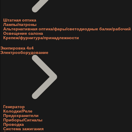
Штатная оптика
Лампы/патроны
Альтернативная оптика/фары/светодиодные балки/рабочий 
Освещение салона
Крепеж/фурнитура/принадлежности
Экипировка 4х4
Электрооборудование
Генератор
Колодки/Реле
Предохранители
Приборы/Сигналы
Проводка
Система зажигания