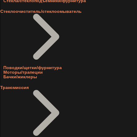
Стекла/стеклоподъемники/фурнитура
Стеклоочиститель/стеклоомыватель
Поводки/щетки/фурнитура
Моторы/трапеции
Бачки/жиклеры
Трансмиссия