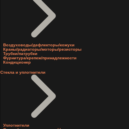
Воздуховоды/дефлекторы/кожухи
Краны/радиаторы/моторы/резисторы
Трубки/патрубки
Фурнитура/крепеж/принадлежности
Кондиционер
Стекла и уплотнители
Уплотнители