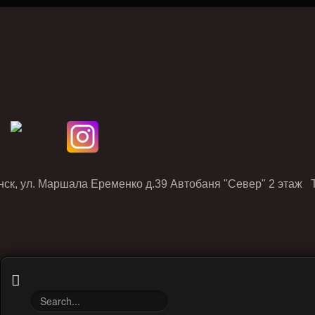
нск, ул. Маршала Еременко д.39 Автобаня "Север" 2 этаж Т