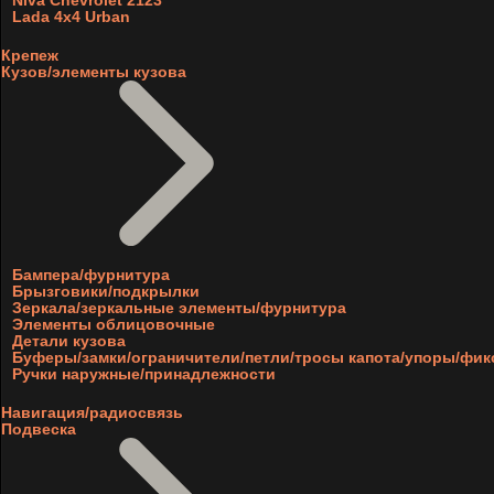
Niva Chevrolet 2123
Lada 4x4 Urban
Крепеж
Кузов/элементы кузова
Бампера/фурнитура
Брызговики/подкрылки
Зеркала/зеркальные элементы/фурнитура
Элементы облицовочные
Детали кузова
Буферы/замки/ограничители/петли/тросы капота/упоры/фи
Ручки наружные/принадлежности
Навигация/радиосвязь
Подвеска