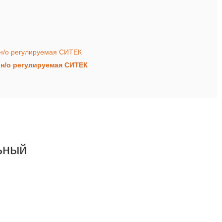
N н/о регулируемая СИТЕК
ьный