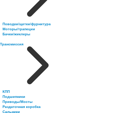
Поводки/щетки/фурнитура
Моторы/трапеции
Бачки/жиклеры
Трансмиссия
КПП
Подшипники
Приводы/Мосты
Раздаточная коробка
Сальники