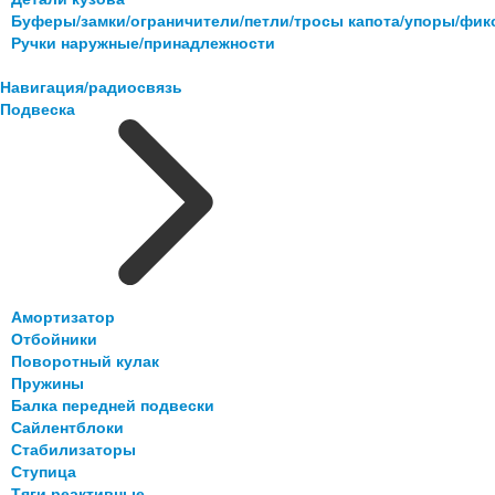
Буферы/замки/ограничители/петли/тросы капота/упоры/фи
Ручки наружные/принадлежности
Навигация/радиосвязь
Подвеска
Амортизатор
Отбойники
Поворотный кулак
Пружины
Балка передней подвески
Сайлентблоки
Стабилизаторы
Ступица
Тяги реактивные