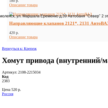
180 p.
Описание товара
Смоленск, ул. Маршала Еременко д.39 Автобаня "Север" 2 э
Направляющие клапанов 2121*, 2131 АвтоВА
420 p.
Описание товара
Вернуться к: Крепеж
Хомут привода (внутренний/
Артикул: 2108-2215034
Код
2383
Цена
520 p.
Россия