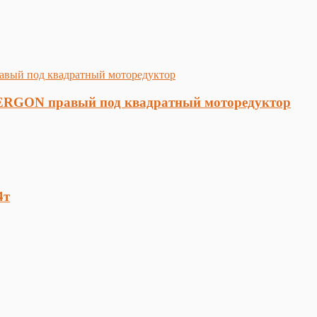
ик ERGON правый под квадратный моторедуктор
4т