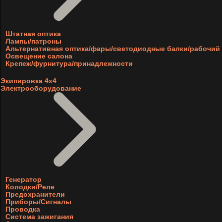
Штатная оптика
Лампы/патроны
Альтернативная оптика/фары/светодиодные балки/рабочий 
Освещение салона
Крепеж/фурнитура/принадлежности
Экипировка 4х4
Электрооборудование
Генератор
Колодки/Реле
Предохранители
Приборы/Сигналы
Проводка
Система зажигания