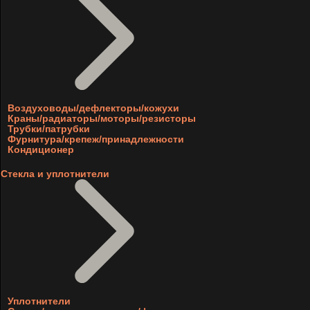
Воздуховоды/дефлекторы/кожухи
Краны/радиаторы/моторы/резисторы
Трубки/патрубки
Фурнитура/крепеж/принадлежности
Кондиционер
Стекла и уплотнители
Уплотнители