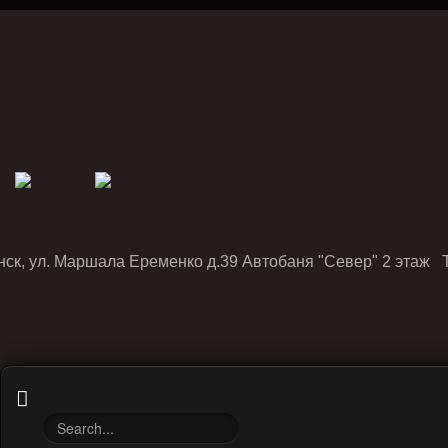
нск, ул. Маршала Еременко д.39 Автобаня "Север" 2 этаж Т