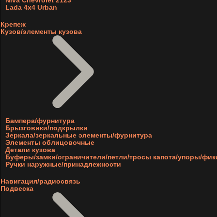
Niva Chevrolet 2123
Lada 4x4 Urban
Крепеж
Кузов/элементы кузова
Бампера/фурнитура
Брызговики/подкрылки
Зеркала/зеркальные элементы/фурнитура
Элементы облицовочные
Детали кузова
Буферы/замки/ограничители/петли/тросы капота/упоры/фи
Ручки наружные/принадлежности
Навигация/радиосвязь
Подвеска