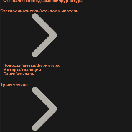
Стекла/стеклоподъемники/фурнитура
Стеклоочиститель/стеклоомыватель
Поводки/щетки/фурнитура
Моторы/трапеции
Бачки/жиклеры
Трансмиссия