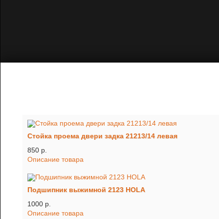
Стойка проема двери задка 21213/14 левая
850 p.
Описание товара
Подшипник выжимной 2123 HOLA
1000 p.
Описание товара