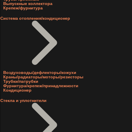
Выпускные коллектора
Крепеж/фурнитура
Система отопления/кондиционер
Воздуховоды/дефлекторы/кожухи
Краны/радиаторы/моторы/резисторы
Трубки/патрубки
Фурнитура/крепеж/принадлежности
Кондиционер
Стекла и уплотнители