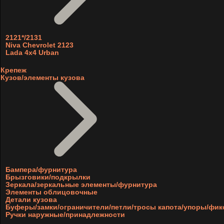
2121*/2131
Niva Chevrolet 2123
Lada 4x4 Urban
Крепеж
Кузов/элементы кузова
Бампера/фурнитура
Брызговики/подкрылки
Зеркала/зеркальные элементы/фурнитура
Элементы облицовочные
Детали кузова
Буферы/замки/ограничители/петли/тросы капота/упоры/фи
Ручки наружные/принадлежности