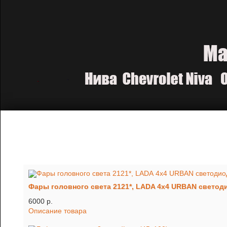
Фары головного света 2121*, LADA 4x4 URBAN светоди
6000 p.
Описание товара