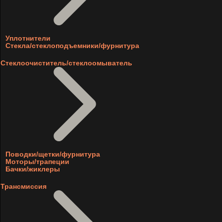
Уплотнители
Стекла/стеклоподъемники/фурнитура
Стеклоочиститель/стеклоомыватель
Поводки/щетки/фурнитура
Моторы/трапеции
Бачки/жиклеры
Трансмиссия