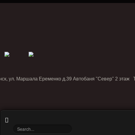
нск, ул. Маршала Еременко д.39 Автобаня "Север" 2 этаж Т