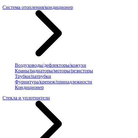
Система отопления/кондиционер
Воздуховоды/дефлекторы/кожухи
Краны/радиаторы/моторы/резисторы
Трубки/патрубки
Фурнитура/крепеж/принадлежности
Кондиционер
Стекла и уплотнители