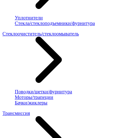
Уплотнители
Стекла/стеклоподъемники/фурнитура
Стеклоочиститель/стеклоомыватель
Поводки/щетки/фурнитура
Моторы/трапеции
Бачки/жиклеры
Трансмиссия