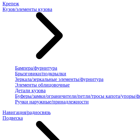
Крепеж
Кузов/элементы кузова
Бампера/фурнитура
Брызговики/подкрылки
Зеркала/зеркальные элементы/фурнитура
Элементы облицовочные
Детали кузова
Буферы/замки/ограничители/петли/тросы капота/упоры/
Ручки наружные/принадлежности
Навигация/радиосвязь
Подвеска