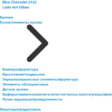
Niva Chevrolet 2123
Lada 4x4 Urban
Крепеж
Кузов/элементы кузова
Бампера/фурнитура
Брызговики/подкрылки
Зеркала/зеркальные элементы/фурнитура
Элементы облицовочные
Детали кузова
Буферы/замки/ограничители/петли/тросы капота/упоры/фи
Ручки наружные/принадлежности
Навигация/радиосвязь