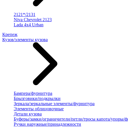
2121*/2131
Niva Chevrolet 2123
Lada 4x4 Urban
Крепеж
Кузов/элементы кузова
Бампера/фурнитура
Брызговики/подкрылки
Зеркала/зеркальные элементы/фурнитура
Элементы облицовочные
Детали кузова
Буферы/замки/ограничители/петли/тросы капота/упоры/
Ручки наружные/принадлежности