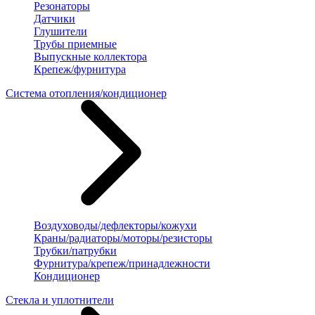
Резонаторы
Датчики
Глушители
Трубы приемные
Выпускные коллектора
Крепеж/фурнитура
Система отопления/кондиционер
Воздуховоды/дефлекторы/кожухи
Краны/радиаторы/моторы/резисторы
Трубки/патрубки
Фурнитура/крепеж/принадлежности
Кондиционер
Стекла и уплотнители