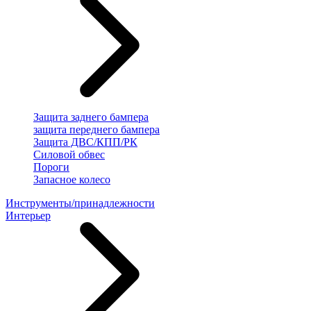
Защита заднего бампера
защита переднего бампера
Защита ДВС/КПП/РК
Силовой обвес
Пороги
Запасное колесо
Инструменты/принадлежности
Интерьер