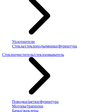
Уплотнители
Стекла/стеклоподъемники/фурнитура
Стеклоочиститель/стеклоомыватель
Поводки/щетки/фурнитура
Моторы/трапеции
Бачки/жиклеры