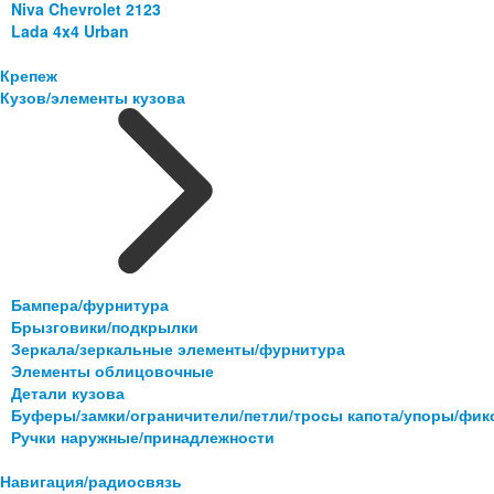
Niva Chevrolet 2123
Lada 4x4 Urban
Крепеж
Кузов/элементы кузова
Бампера/фурнитура
Брызговики/подкрылки
Зеркала/зеркальные элементы/фурнитура
Элементы облицовочные
Детали кузова
Буферы/замки/ограничители/петли/тросы капота/упоры/фи
Ручки наружные/принадлежности
Навигация/радиосвязь