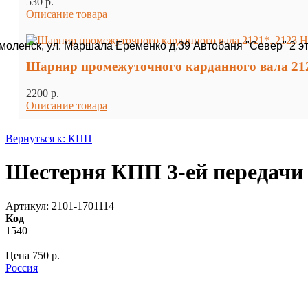
530 p.
Описание товара
Смоленск, ул. Маршала Еременко д.39 Автобаня "Север" 2 э
Шарнир промежуточного карданного вала 212
2200 p.
Описание товара
Вернуться к: КПП
Шестерня КПП 3-ей передачи 
Артикул: 2101-1701114
Код
1540
Цена
750 p.
Россия