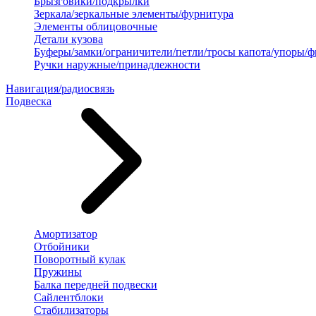
Брызговики/подкрылки
Зеркала/зеркальные элементы/фурнитура
Элементы облицовочные
Детали кузова
Буферы/замки/ограничители/петли/тросы капота/упоры/
Ручки наружные/принадлежности
Навигация/радиосвязь
Подвеска
Амортизатор
Отбойники
Поворотный кулак
Пружины
Балка передней подвески
Сайлентблоки
Стабилизаторы