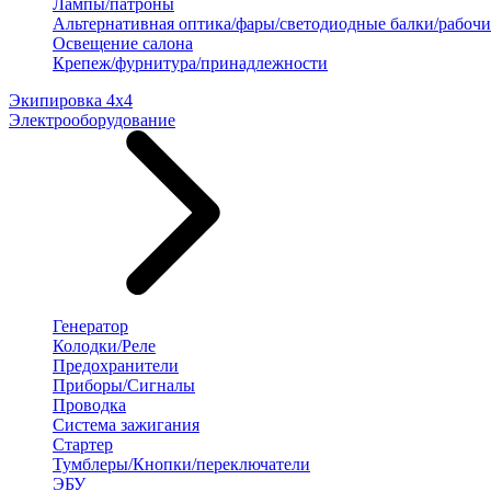
Лампы/патроны
Альтернативная оптика/фары/светодиодные балки/рабочи
Освещение салона
Крепеж/фурнитура/принадлежности
Экипировка 4х4
Электрооборудование
Генератор
Колодки/Реле
Предохранители
Приборы/Сигналы
Проводка
Система зажигания
Стартер
Тумблеры/Кнопки/переключатели
ЭБУ