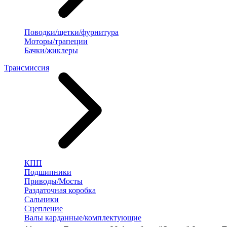
Поводки/щетки/фурнитура
Моторы/трапеции
Бачки/жиклеры
Трансмиссия
КПП
Подшипники
Приводы/Мосты
Раздаточная коробка
Сальники
Сцепление
Валы карданные/комплектующие