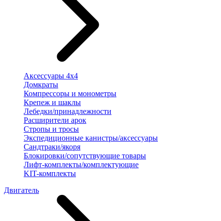
Аксессуары 4х4
Домкраты
Компрессоры и монометры
Крепеж и шаклы
Лебедки/принадлежности
Расширители арок
Стропы и тросы
Экспедиционные канистры/аксессуары
Сандтраки/якоря
Блокировки/сопутствующие товары
Лифт-комплекты/комплектующие
KIT-комплекты
Двигатель