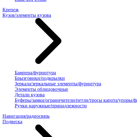
Крепеж
Кузов/элементы кузова
Бампера/фурнитура
Брызговики/подкрылки
Зеркала/зеркальные элементы/фурнитура
Элементы облицовочные
Детали кузова
Буферы/замки/ограничители/петли/тросы капота/упоры/
Ручки наружные/принадлежности
Навигация/радиосвязь
Подвеска