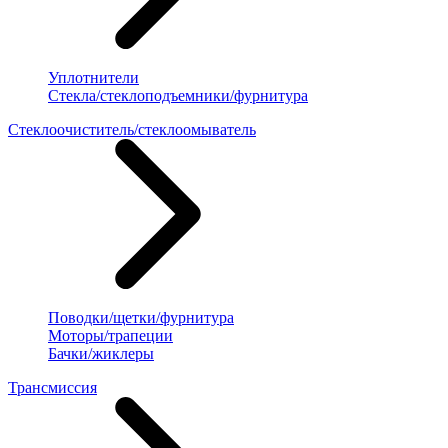
Уплотнители
Стекла/стеклоподъемники/фурнитура
Стеклоочиститель/стеклоомыватель
Поводки/щетки/фурнитура
Моторы/трапеции
Бачки/жиклеры
Трансмиссия