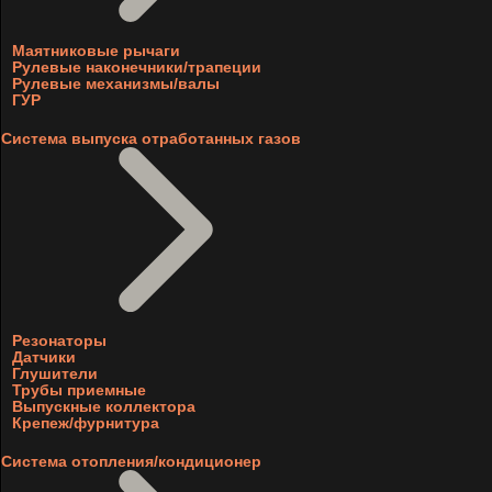
Маятниковые рычаги
Рулевые наконечники/трапеции
Рулевые механизмы/валы
ГУР
Система выпуска отработанных газов
Резонаторы
Датчики
Глушители
Трубы приемные
Выпускные коллектора
Крепеж/фурнитура
Система отопления/кондиционер