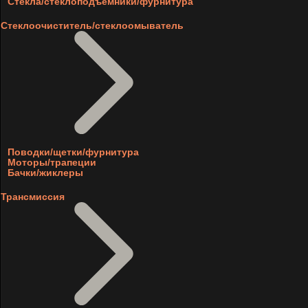
Стекла/стеклоподъемники/фурнитура
Стеклоочиститель/стеклоомыватель
Поводки/щетки/фурнитура
Моторы/трапеции
Бачки/жиклеры
Трансмиссия