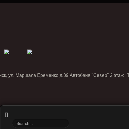
нск, ул. Маршала Еременко д.39 Автобаня "Север" 2 этаж Т