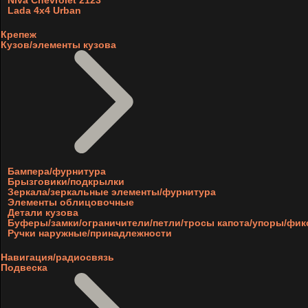
Niva Chevrolet 2123
Lada 4x4 Urban
Крепеж
Кузов/элементы кузова
Бампера/фурнитура
Брызговики/подкрылки
Зеркала/зеркальные элементы/фурнитура
Элементы облицовочные
Детали кузова
Буферы/замки/ограничители/петли/тросы капота/упоры/фи
Ручки наружные/принадлежности
Навигация/радиосвязь
Подвеска