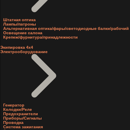
Штатная оптика
Лампы/патроны
Альтернативная оптика/фары/светодиодные балки/рабочий 
Освещение салона
Крепеж/фурнитура/принадлежности
Экипировка 4х4
Электрооборудование
Генератор
Колодки/Реле
Предохранители
Приборы/Сигналы
Проводка
Система зажигания