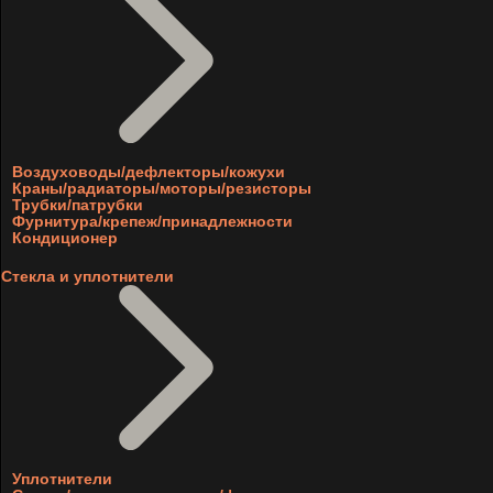
Воздуховоды/дефлекторы/кожухи
Краны/радиаторы/моторы/резисторы
Трубки/патрубки
Фурнитура/крепеж/принадлежности
Кондиционер
Стекла и уплотнители
Уплотнители