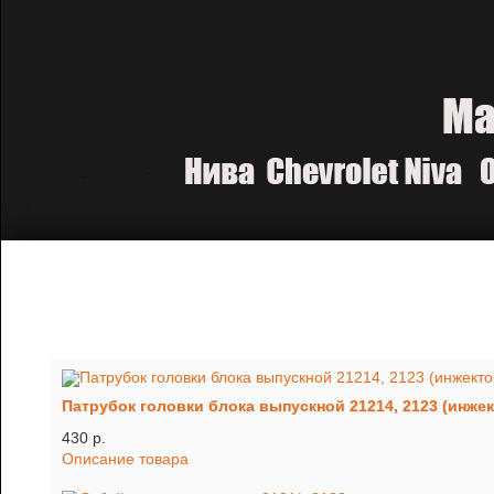
Патрубок головки блока выпускной 21214, 2123 (инжек
430 p.
Описание товара