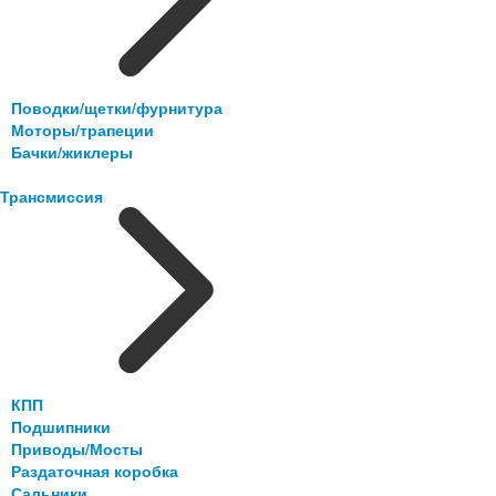
Поводки/щетки/фурнитура
Моторы/трапеции
Бачки/жиклеры
Трансмиссия
КПП
Подшипники
Приводы/Мосты
Раздаточная коробка
Сальники