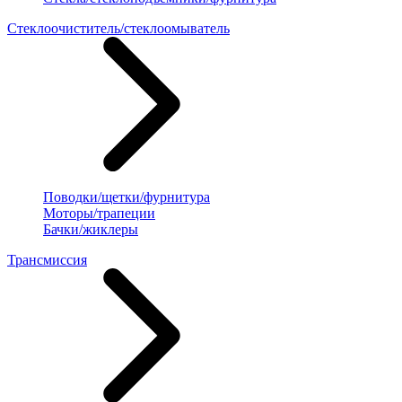
Стеклоочиститель/стеклоомыватель
Поводки/щетки/фурнитура
Моторы/трапеции
Бачки/жиклеры
Трансмиссия