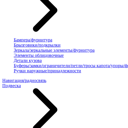
Бампера/фурнитура
Брызговики/подкрылки
Зеркала/зеркальные элементы/фурнитура
Элементы облицовочные
Детали кузова
Буферы/замки/ограничители/петли/тросы капота/упоры/
Ручки наружные/принадлежности
Навигация/радиосвязь
Подвеска