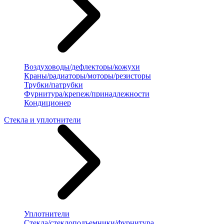
Воздуховоды/дефлекторы/кожухи
Краны/радиаторы/моторы/резисторы
Трубки/патрубки
Фурнитура/крепеж/принадлежности
Кондиционер
Стекла и уплотнители
Уплотнители
Стекла/стеклоподъемники/фурнитура