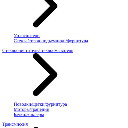
Уплотнители
Стекла/стеклоподъемники/фурнитура
Стеклоочиститель/стеклоомыватель
Поводки/щетки/фурнитура
Моторы/трапеции
Бачки/жиклеры
Трансмиссия