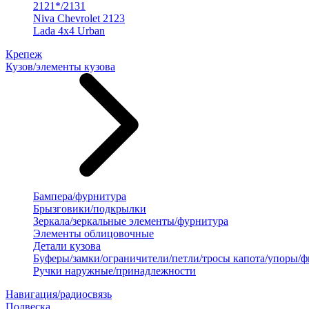
2121*/2131
Niva Chevrolet 2123
Lada 4x4 Urban
Крепеж
Кузов/элементы кузова
Бампера/фурнитура
Брызговики/подкрылки
Зеркала/зеркальные элементы/фурнитура
Элементы облицовочные
Детали кузова
Буферы/замки/ограничители/петли/тросы капота/упоры/
Ручки наружные/принадлежности
Навигация/радиосвязь
Подвеска