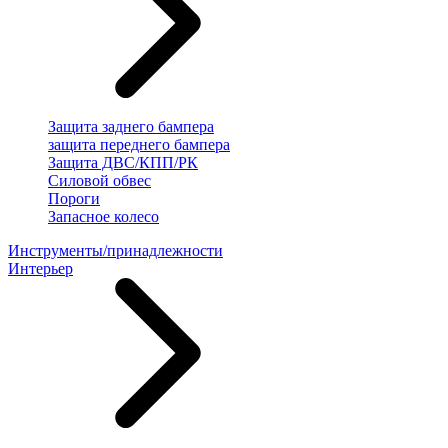
Защита заднего бампера
защита переднего бампера
Защита ДВС/КПП/РК
Силовой обвес
Пороги
Запасное колесо
Инструменты/принадлежности
Интерьер