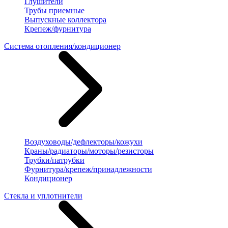
Глушители
Трубы приемные
Выпускные коллектора
Крепеж/фурнитура
Система отопления/кондиционер
Воздуховоды/дефлекторы/кожухи
Краны/радиаторы/моторы/резисторы
Трубки/патрубки
Фурнитура/крепеж/принадлежности
Кондиционер
Стекла и уплотнители