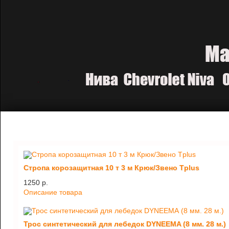
Стропа корозащитная 10 т 3 м Крюк/Звено Tplus
1250 p.
Описание товара
Трос синтетический для лебедок DYNEEMA (8 мм. 28 м.)