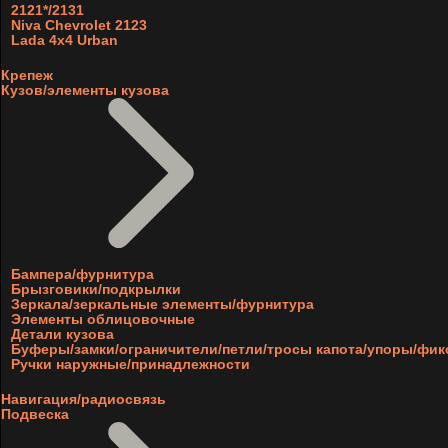
2121*/2131
Niva Chevrolet 2123
Lada 4x4 Urban
Крепеж
Кузов/элементы кузова
Бампера/фурнитура
Брызговики/подкрылки
Зеркала/зеркальные элементы/фурнитура
Элементы облицовочные
Детали кузова
Буферы/замки/ограничители/петли/тросы капота/упоры/фи
Ручки наружные/принадлежности
Навигация/радиосвязь
Подвеска