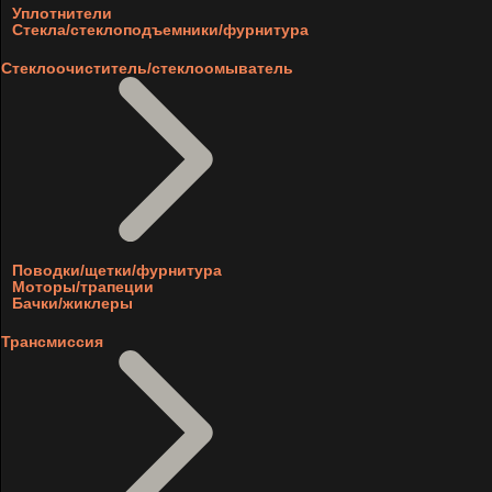
Уплотнители
Стекла/стеклоподъемники/фурнитура
Стеклоочиститель/стеклоомыватель
Поводки/щетки/фурнитура
Моторы/трапеции
Бачки/жиклеры
Трансмиссия