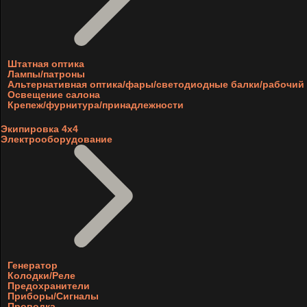
Штатная оптика
Лампы/патроны
Альтернативная оптика/фары/светодиодные балки/рабочий 
Освещение салона
Крепеж/фурнитура/принадлежности
Экипировка 4х4
Электрооборудование
Генератор
Колодки/Реле
Предохранители
Приборы/Сигналы
Проводка