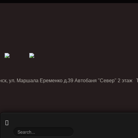
нск, ул. Маршала Еременко д.39 Автобаня "Север" 2 этаж Т