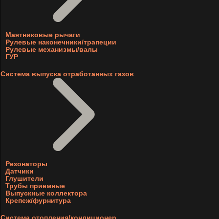
Маятниковые рычаги
Рулевые наконечники/трапеции
Рулевые механизмы/валы
ГУР
Система выпуска отработанных газов
Резонаторы
Датчики
Глушители
Трубы приемные
Выпускные коллектора
Крепеж/фурнитура
Система отопления/кондиционер