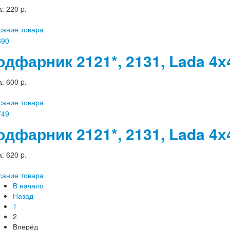
а:
220 p.
сание товара
одфарник 2121*, 2131, Lada 4
а:
600 p.
сание товара
одфарник 2121*, 2131, Lada 4
а:
620 p.
сание товара
В начало
Назад
1
2
Вперёд