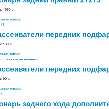
а:
1560 p.
сание товара
ассеиватели передних подфарн
а:
130 p.
сание товара
ассеиватели передних подфарн
а:
90 p.
сание товара
онарь заднего хода дополни