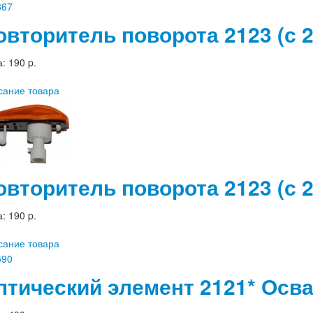
овторитель поворота 2123 (с 2
а:
190 p.
сание товара
овторитель поворота 2123 (с 2
а:
190 p.
сание товара
птический элемент 2121* Осв