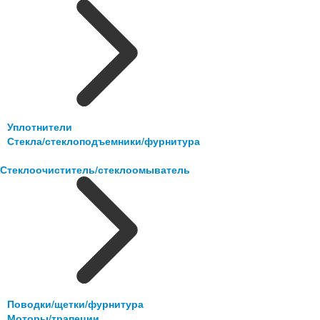
Уплотнители
Стекла/стеклоподъемники/фурнитура
Стеклоочиститель/стеклоомыватель
Поводки/щетки/фурнитура
Моторы/трапеции