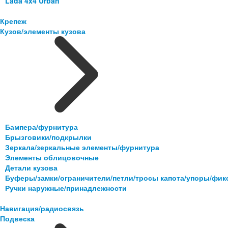
Lada 4x4 Urban
Крепеж
Кузов/элементы кузова
Бампера/фурнитура
Брызговики/подкрылки
Зеркала/зеркальные элементы/фурнитура
Элементы облицовочные
Детали кузова
Буферы/замки/ограничители/петли/тросы капота/упоры/фи
Ручки наружные/принадлежности
Навигация/радиосвязь
Подвеска