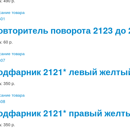
а:
490 p.
сание товара
овторитель поворота 2123 до 
а:
60 p.
сание товара
одфарник 2121* левый желты
а:
350 p.
сание товара
одфарник 2121* правый желт
а:
350 p.