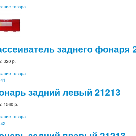
сание товара
ассеиватель заднего фонаря 
а:
320 p.
сание товара
онарь задний левый 21213
а:
1560 p.
сание товара
онарь задний правый 21213