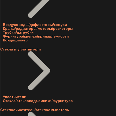
Воздуховоды/дефлекторы/кожухи
Краны/радиаторы/моторы/резисторы
Трубки/патрубки
Фурнитура/крепеж/принадлежности
Кондиционер
Стекла и уплотнители
Уплотнители
Стекла/стеклоподъемники/фурнитура
Стеклоочиститель/стеклоомыватель