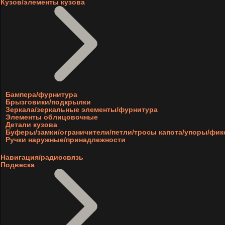
Кузов/элементы кузова
Бампера/фурнитура
Брызговики/подкрылки
Зеркала/зеркальные элементы/фурнитура
Элементы облицовочные
Детали кузова
Буферы/замки/ограничители/петли/тросы капота/упоры/фи
Ручки наружные/принадлежности
Навигация/радиосвязь
Подвеска