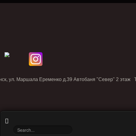
нск, ул. Маршала Еременко д.39 Автобаня "Север" 2 этаж Т