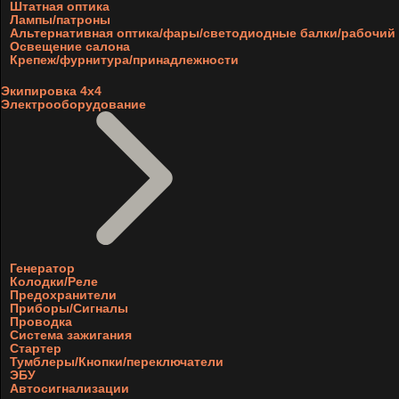
Штатная оптика
Лампы/патроны
Альтернативная оптика/фары/светодиодные балки/рабочий 
Освещение салона
Крепеж/фурнитура/принадлежности
Экипировка 4х4
Электрооборудование
Генератор
Колодки/Реле
Предохранители
Приборы/Сигналы
Проводка
Система зажигания
Стартер
Тумблеры/Кнопки/переключатели
ЭБУ
Автосигнализации