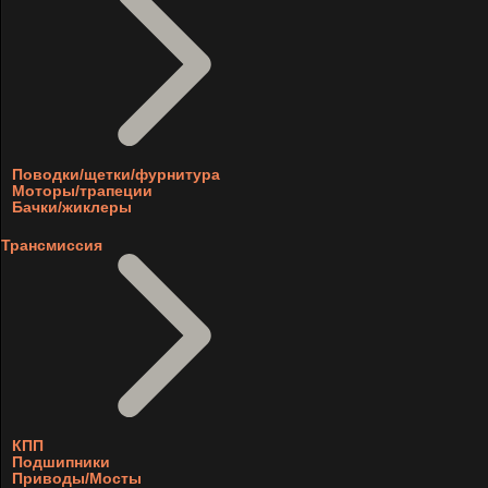
Поводки/щетки/фурнитура
Моторы/трапеции
Бачки/жиклеры
Трансмиссия
КПП
Подшипники
Приводы/Мосты