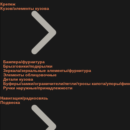
Крепеж
Кузов/элементы кузова
Бампера/фурнитура
Брызговики/подкрылки
Зеркала/зеркальные элементы/фурнитура
Элементы облицовочные
Детали кузова
Буферы/замки/ограничители/петли/тросы капота/упоры/фи
Ручки наружные/принадлежности
Навигация/радиосвязь
Подвеска