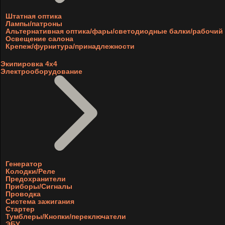
Штатная оптика
Лампы/патроны
Альтернативная оптика/фары/светодиодные балки/рабочий 
Освещение салона
Крепеж/фурнитура/принадлежности
Экипировка 4х4
Электрооборудование
Генератор
Колодки/Реле
Предохранители
Приборы/Сигналы
Проводка
Система зажигания
Стартер
Тумблеры/Кнопки/переключатели
ЭБУ