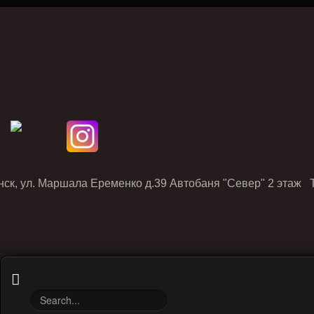
нск, ул. Маршала Еременко д.39 Автобаня "Север" 2 этаж Т