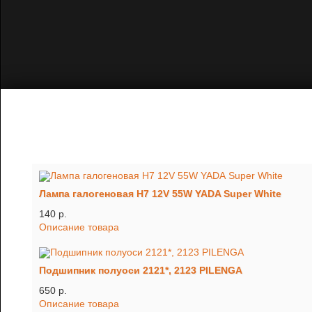
Лампа галогеновая H7 12V 55W YADA Super White
140 p.
Описание товара
Подшипник полуоси 2121*, 2123 PILENGA
650 p.
Описание товара