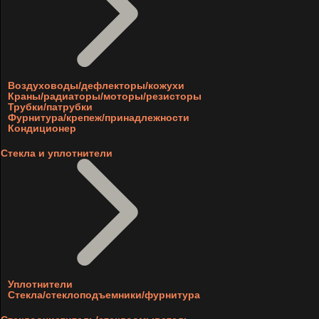
Воздуховоды/дефлекторы/кожухи
Краны/радиаторы/моторы/резисторы
Трубки/патрубки
Фурнитура/крепеж/принадлежности
Кондиционер
Стекла и уплотнители
Уплотнители
Стекла/стеклоподъемники/фурнитура