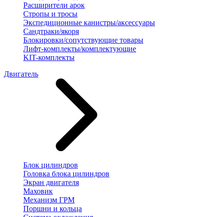
Расширители арок
Стропы и тросы
Экспедиционные канистры/аксессуары
Сандтраки/якоря
Блокировки/сопутствующие товары
Лифт-комплекты/комплектующие
KIT-комплекты
Двигатель
Блок цилиндров
Головка блока цилиндров
Экран двигателя
Маховик
Механизм ГРМ
Поршни и кольца