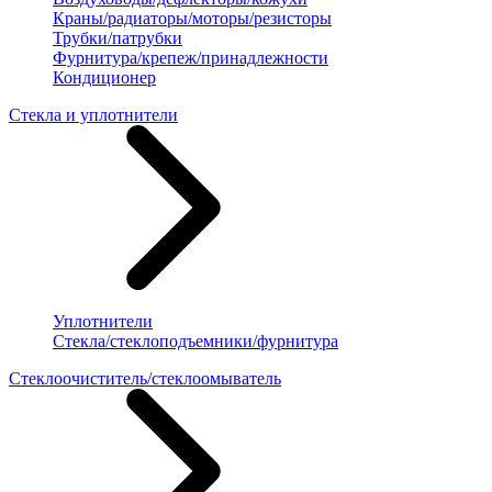
Краны/радиаторы/моторы/резисторы
Трубки/патрубки
Фурнитура/крепеж/принадлежности
Кондиционер
Стекла и уплотнители
Уплотнители
Стекла/стеклоподъемники/фурнитура
Стеклоочиститель/стеклоомыватель