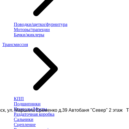
Поводки/щетки/фурнитура
Моторы/трапеции
Бачки/жиклеры
Трансмиссия
КПП
Подшипники
Приводы/Мосты
ск, ул. Маршала Еременко д.39 Автобаня "Север" 2 этаж Те
Раздаточная коробка
Сальники
Сцепление