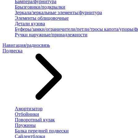
Бампера/фурнитура
Брызговики/подкрылки
Зеркала/зеркальные элементы/фурнитура
Элементы облицовочные
Детали кузова
Буферы/замки/ограничители/петли/тросы капота/упоры/
Ручки наружные/принадлежности
Навигация/радиосвязь
Подвеска
Амортизатор
Отбойники
Поворотный кулак
Пружины
Балка передней подвески
Сайлентблоки