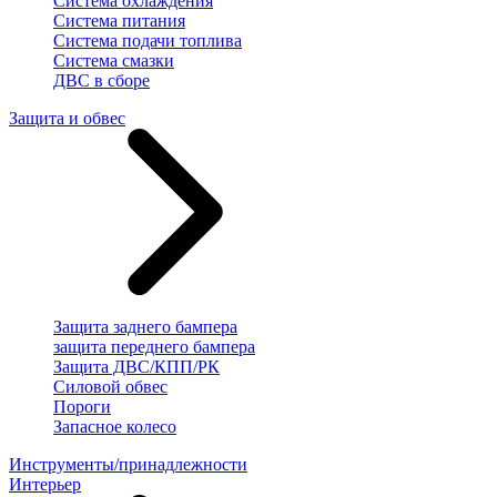
Система охлаждения
Система питания
Система подачи топлива
Система смазки
ДВС в сборе
Защита и обвес
Защита заднего бампера
защита переднего бампера
Защита ДВС/КПП/РК
Силовой обвес
Пороги
Запасное колесо
Инструменты/принадлежности
Интерьер