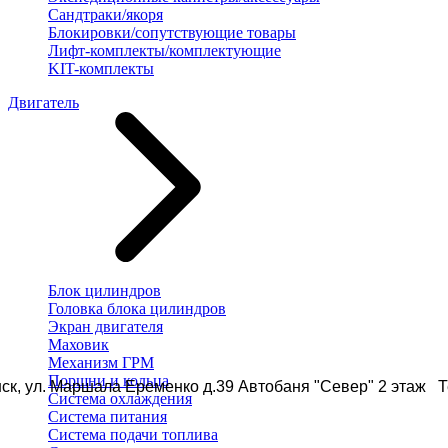
Сандтраки/якоря
Блокировки/сопутствующие товары
Лифт-комплекты/комплектующие
KIT-комплекты
Двигатель
Блок цилиндров
Головка блока цилиндров
Экран двигателя
Маховик
Механизм ГРМ
Поршни и кольца
ск, ул. Маршала Еременко д.39 Автобаня "Север" 2 этаж Те
Система охлаждения
Система питания
Система подачи топлива