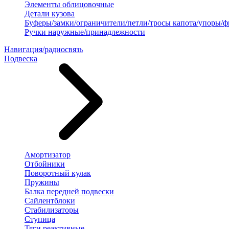
Элементы облицовочные
Детали кузова
Буферы/замки/ограничители/петли/тросы капота/упоры/
Ручки наружные/принадлежности
Навигация/радиосвязь
Подвеска
Амортизатор
Отбойники
Поворотный кулак
Пружины
Балка передней подвески
Сайлентблоки
Стабилизаторы
Ступица
Тяги реактивные