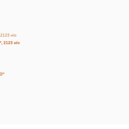
 2123 н/о
O"