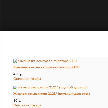
Крыльчатка электровентилятора 2123
420 p.
Описание товара
Жиклер омывателя 2121* (круглый два отв.)
30 p.
Описание товара