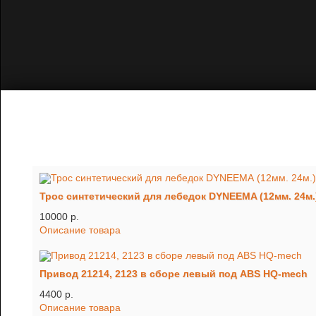
Трос синтетический для лебедок DYNEEMA (12мм. 24м.
10000 p.
Описание товара
Привод 21214, 2123 в сборе левый под ABS HQ-mech
4400 p.
Описание товара