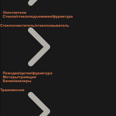
Уплотнители
Стекла/стеклоподъемники/фурнитура
Стеклоочиститель/стеклоомыватель
Поводки/щетки/фурнитура
Моторы/трапеции
Бачки/жиклеры
Трансмиссия