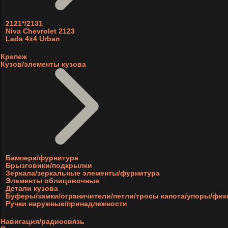
2121*/2131
Niva Chevrolet 2123
Lada 4x4 Urban
Крепеж
Кузов/элементы кузова
Бампера/фурнитура
Брызговики/подкрылки
Зеркала/зеркальные элементы/фурнитура
Элементы облицовочные
Детали кузова
Буферы/замки/ограничители/петли/тросы капота/упоры/фи
Ручки наружные/принадлежности
Навигация/радиосвязь