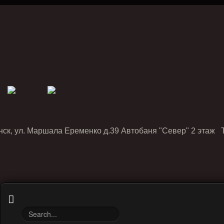
нск, ул. Маршала Еременко д.39 Автобаня "Север" 2 этаж Т