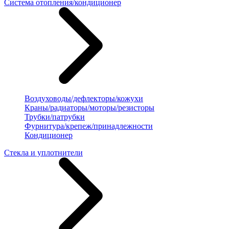
Система отопления/кондиционер
Воздуховоды/дефлекторы/кожухи
Краны/радиаторы/моторы/резисторы
Трубки/патрубки
Фурнитура/крепеж/принадлежности
Кондиционер
Стекла и уплотнители