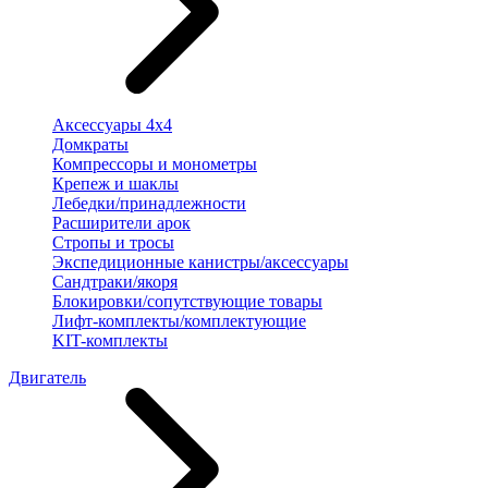
Аксессуары 4х4
Домкраты
Компрессоры и монометры
Крепеж и шаклы
Лебедки/принадлежности
Расширители арок
Стропы и тросы
Экспедиционные канистры/аксессуары
Сандтраки/якоря
Блокировки/сопутствующие товары
Лифт-комплекты/комплектующие
KIT-комплекты
Двигатель