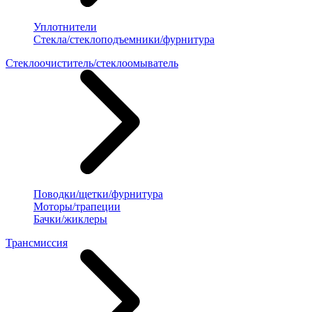
Уплотнители
Стекла/стеклоподъемники/фурнитура
Стеклоочиститель/стеклоомыватель
Поводки/щетки/фурнитура
Моторы/трапеции
Бачки/жиклеры
Трансмиссия