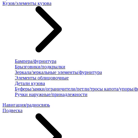
Кузов/элементы кузова
Бампера/фурнитура
Брызговики/подкрылки
Зеркала/зеркальные элементы/фурнитура
Элементы облицовочные
Детали кузова
Буферы/замки/ограничители/петли/тросы капота/упоры/
Ручки наружные/принадлежности
Навигация/радиосвязь
Подвеска