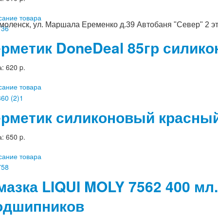
сание товара
Смоленск, ул. Маршала Еременко д.39 Автобаня "Север" 2 э
ерметик DoneDeal 85гр силик
а:
620 p.
сание товара
ерметик силиконовый красный
а:
650 p.
сание товара
мазка LIQUI MOLY 7562 400 мл.
одшипников