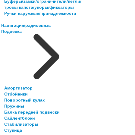
Буферы/замки/ограничители/петли/
тросы капота/упоры/фиксаторы
Ручки наружные/принадлежности
Навигация/радиосвязь
Подвеска
Амортизатор
Отбойники
Поворотный кулак
Пружины
Балка передней подвески
Сайлентблоки
Стабилизаторы
Ступица