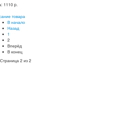
а:
1110 p.
сание товара
В начало
Назад
1
2
Вперёд
В конец
Страница 2 из 2