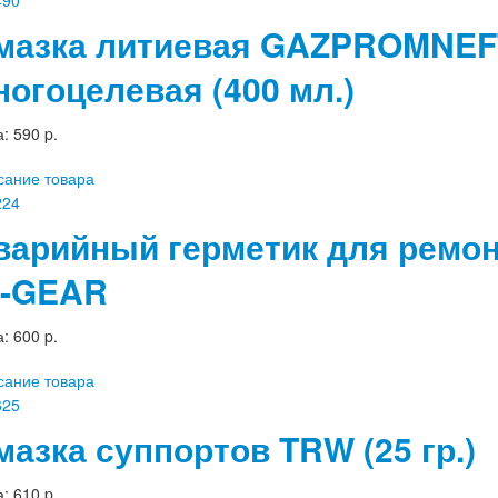
мазка литиевая GAZPROMNEF
ногоцелевая (400 мл.)
а:
590 p.
сание товара
варийный герметик для ремон
I-GEAR
а:
600 p.
сание товара
мазка суппортов TRW (25 гр.)
а:
610 p.