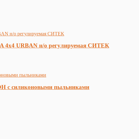
ADA 4x4 URBAN н/о регулируемая СИТЕК
ОН с силиконовыми пыльниками