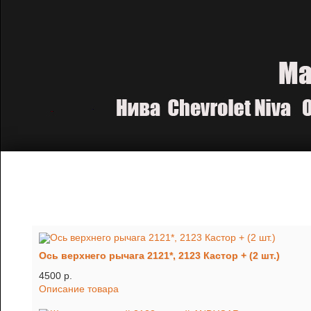
Ось верхнего рычага 2121*, 2123 Кастор + (2 шт.)
4500 p.
Описание товара