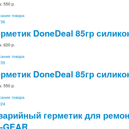
а:
550 p.
сание товара
ерметик DoneDeal 85гр силик
а:
620 p.
сание товара
ерметик DoneDeal 85гр силик
а:
550 p.
сание товара
варийный герметик для ремон
I-GEAR