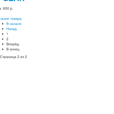
а:
600 p.
сание товара
В начало
Назад
1
2
Вперёд
В конец
Страница 2 из 2