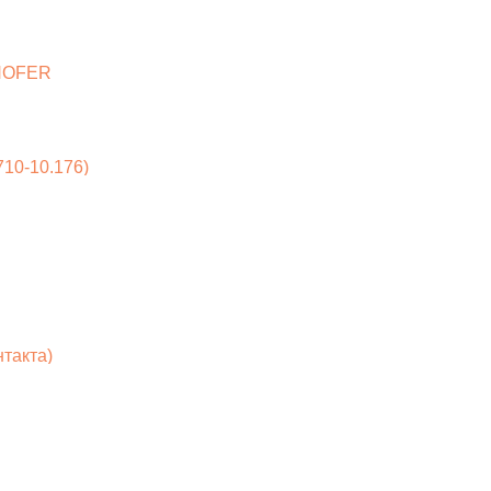
 HOFER
710-10.176)
такта)