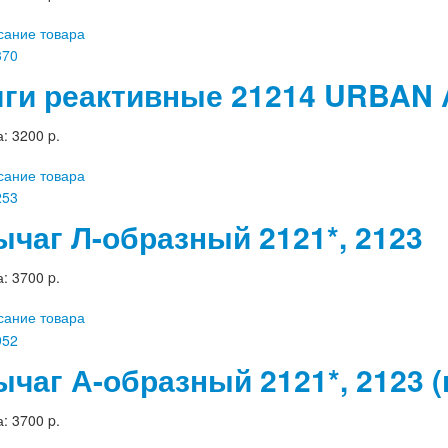
сание товара
яги реактивные 21214 URBAN 
а:
3200 p.
сание товара
ычаг Л-образный 2121*, 2123
а:
3700 p.
сание товара
ычаг А-образный 2121*, 2123 
а:
3700 p.