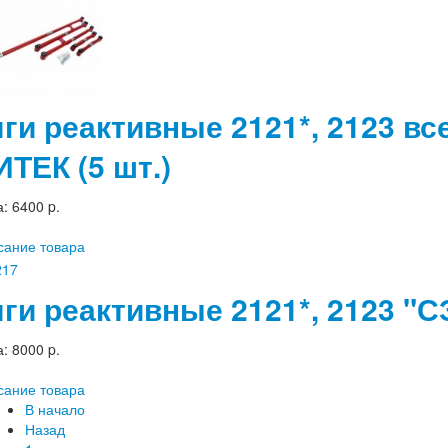
яги реактивные 2121*, 2123 в
ИТЕК (5 шт.)
а:
6400 p.
сание товара
яги реактивные 2121*, 2123 "
а:
8000 p.
сание товара
В начало
Назад