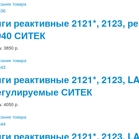
сание товара
яги реактивные 2121*, 2123, 
040 СИТЕК
а:
3850 p.
сание товара
яги реактивные 2121*, 2123, L
егулируемые СИТЕК
а:
4050 p.
сание товара
яги реактивные 2121*, 2123, 