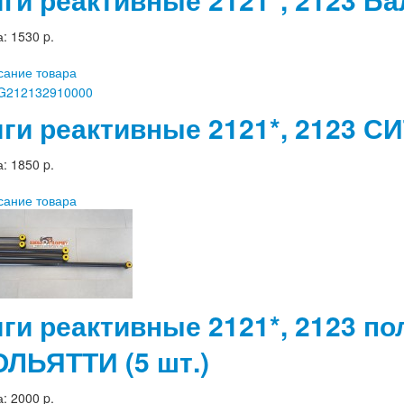
а:
1530 p.
сание товара
яги реактивные 2121*, 2123 СИ
а:
1850 p.
сание товара
яги реактивные 2121*, 2123 п
ОЛЬЯТТИ (5 шт.)
а:
2000 p.