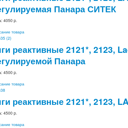
егулируемая Панара СИТЕК
а:
4050 p.
сание товара
яги реактивные 2121*, 2123, L
егулируемой Панара
а:
4500 p.
сание товара
яги реактивные 2121*, 2123, 
а:
4500 p.
сание товара