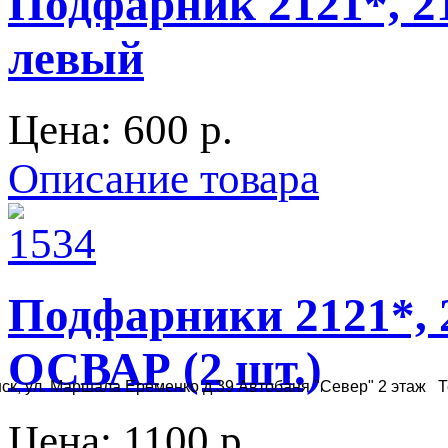
Подфарник 2121*, 2
левый
Цена:
600 p.
Описание товара
Подфарники 2121*, 2
ОСВАР (2 шт.)
ск, ул. Маршала Еременко д.39 Автобаня "Север" 2 этаж Те
Цена:
1100 p.