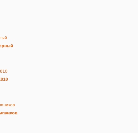
черный
K810
шипников