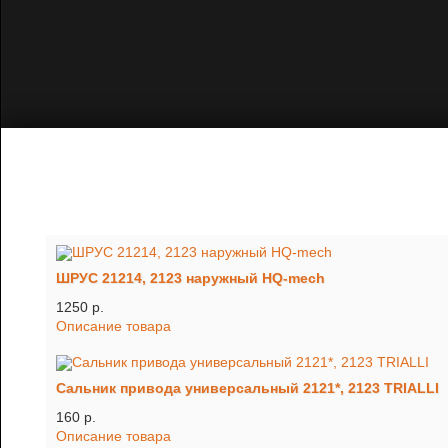
ШРУС 21214, 2123 наружный HQ-mech
1250 p.
Описание товара
Сальник привода универсальный 2121*, 2123 TRIALLI
160 p.
Описание товара