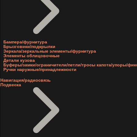
Бампера/фурнитура
Брызговики/подкрылки
Зеркала/зеркальные элементы/фурнитура
Элементы облицовочные
Детали кузова
Буферы/замки/ограничители/петли/тросы капота/упоры/фи
Ручки наружные/принадлежности
Навигация/радиосвязь
Подвеска