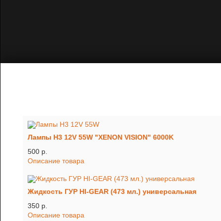
Лампы H3 12V 55W "XENON VISION" 6000K
500 p.
Описание товара
Жидкость ГУР HI-GEAR (473 мл.) универсальная
350 p.
Описание товара