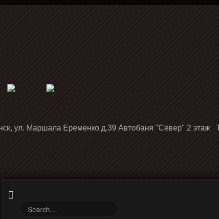
нск, ул. Маршала Еременко д.39 Автобаня "Север" 2 этаж Т