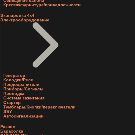
Освещение салона
Крепеж/фурнитура/принадлежности
Экипировка 4х4
Электрооборудование
Генератор
Колодки/Реле
Предохранители
Приборы/Сигналы
Проводка
Система зажигания
Стартер
Тумблеры/Кнопки/переключатели
ЭБУ
Автосигнализации
Разное
Барахолка