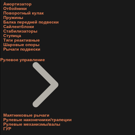
Амортизатор
Отбойники
Поворотный кулак
Пружины
Балка передней подвески
Сайлентблоки
Стабилизаторы
Ступица
Тяги реактивные
Шаровые опоры
Рычаги подвески
Рулевое управление
Маятниковые рычаги
Рулевые наконечники/трапеции
Рулевые механизмы/валы
ГУР