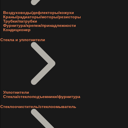
Воздуховоды/дефлекторы/кожухи
Краны/радиаторы/моторы/резисторы
Трубки/патрубки
Фурнитура/крепеж/принадлежности
Кондиционер
Стекла и уплотнители
Уплотнители
Стекла/стеклоподъемники/фурнитура
Стеклоочиститель/стеклоомыватель