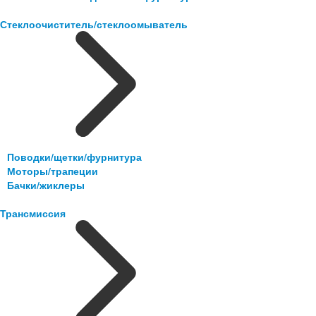
Стеклоочиститель/стеклоомыватель
Поводки/щетки/фурнитура
Моторы/трапеции
Бачки/жиклеры
Трансмиссия