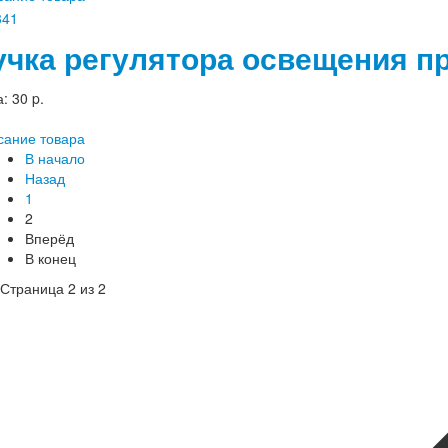
учка регулятора освещения пр
а:
30 p.
сание товара
В начало
Назад
1
2
Вперёд
В конец
Страница 2 из 2