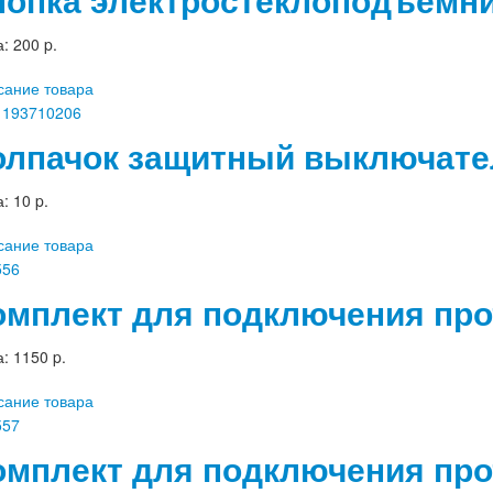
а:
200 p.
сание товара
олпачок защитный выключател
а:
10 p.
сание товара
омплект для подключения про
а:
1150 p.
сание товара
омплект для подключения прот