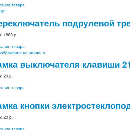
сание товара
ереключатель подрулевой тре
а:
1860 p.
сание товара
амка выключателя клавиши 21
а:
20 p.
сание товара
амка кнопки электростеклопо
а:
20 p.
сание товара