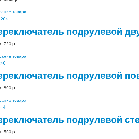
сание товара
ереключатель подрулевой дву
а:
720 p.
сание товара
ереключатель подрулевой пов
а:
800 p.
сание товара
ереключатель подрулевой ст
а:
560 p.