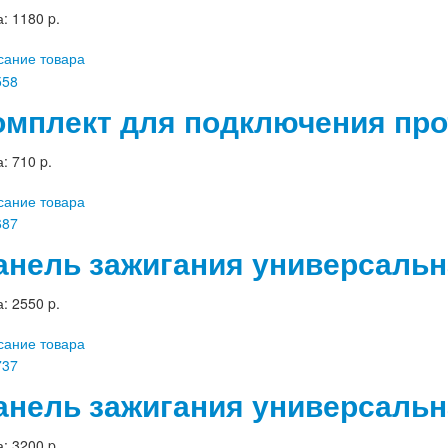
а:
1180 p.
сание товара
омплект для подключения пр
а:
710 p.
сание товара
анель зажигания универсальн
а:
2550 p.
сание товара
анель зажигания универсальн
а:
3200 p.