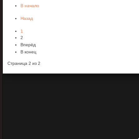
В начало
Назад
1
2
Вперёд
В конец
Страница 2 из 2