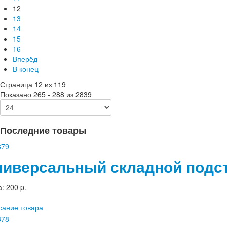
12
13
14
15
16
Вперёд
В конец
Страница 12 из 119
Показано 265 - 288 из 2839
Последние товары
ниверсальный складной подс
а:
200 p.
сание товара