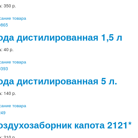
а:
350 p.
сание товара
ода дистилированная 1,5 л
а:
40 p.
сание товара
ода дистилированная 5 л.
а:
140 p.
сание товара
оздухозаборник капота 2121*
а:
210 p.