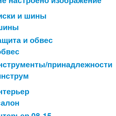
иски и шины
ащита и обвес
нструменты/принадлежности
нтерьер
нтерьер 08-15