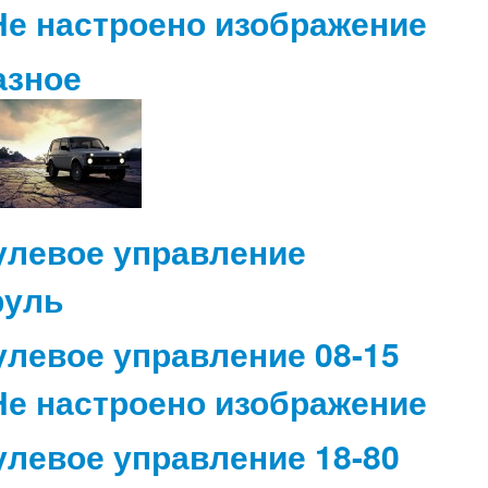
азное
улевое управление
улевое управление 08-15
улевое управление 18-80