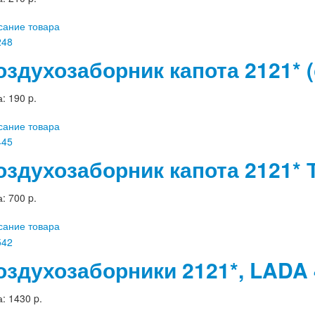
сание товара
оздухозаборник капота 2121* (
а:
190 p.
сание товара
оздухозаборник капота 2121*
а:
700 p.
сание товара
оздухозаборники 2121*, LADA
а:
1430 p.