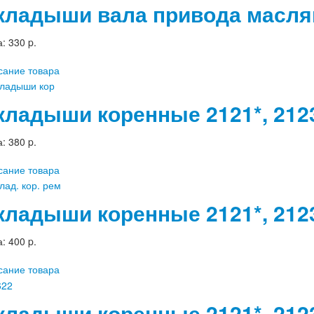
кладыши вала привода маслян
а:
330 p.
сание товара
кладыши коренные 2121*, 212
а:
380 p.
сание товара
кладыши коренные 2121*, 2123
а:
400 p.
сание товара
кладыши коренные 2121*, 2123