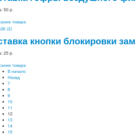
а:
50 p.
сание товара
ставка кнопки блокировки зам
а:
25 p.
сание товара
В начало
Назад
7
8
9
10
11
12
13
14
15