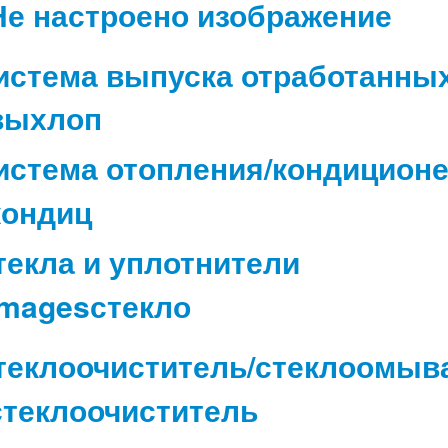
истема выпуска отработанных
истема отопления/кондицион
текла и уплотнители
теклоочиститель/стеклоомыв