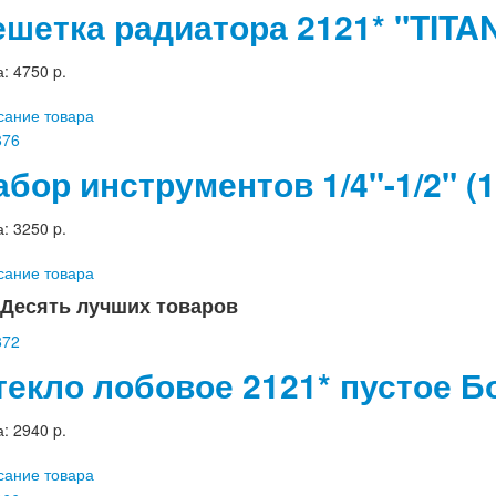
ешетка радиатора 2121* "TITA
а:
4750 p.
сание товара
абор инструментов 1/4"-1/2" 
а:
3250 p.
сание товара
Десять лучших товаров
текло лобовое 2121* пустое Б
а:
2940 p.
сание товара