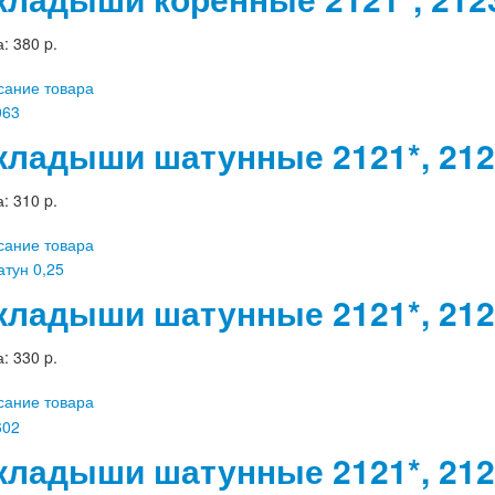
а:
380 p.
сание товара
кладыши шатунные 2121*, 212
а:
310 p.
сание товара
кладыши шатунные 2121*, 2123
а:
330 p.
сание товара
кладыши шатунные 2121*, 2123