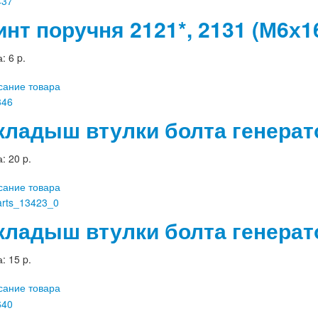
инт поручня 2121*, 2131 (М6х1
а:
6 p.
сание товара
кладыш втулки болта генерат
а:
20 p.
сание товара
кладыш втулки болта генерато
а:
15 p.
сание товара