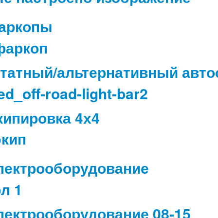
аркопы
татный/альтернативный авто
кипировка 4х4
лектрооборудование
лектрооборудование 08-15