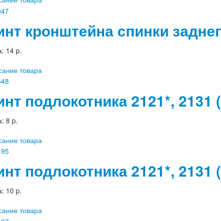
инт кронштейна спинки заднег
а:
14 p.
сание товара
инт подлокотника 2121*, 2131 
а:
8 p.
сание товара
инт подлокотника 2121*, 2131 
а:
10 p.
сание товара