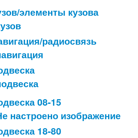
узов/элементы кузова
авигация/радиосвязь
одвеска
одвеска 08-15
одвеска 18-80