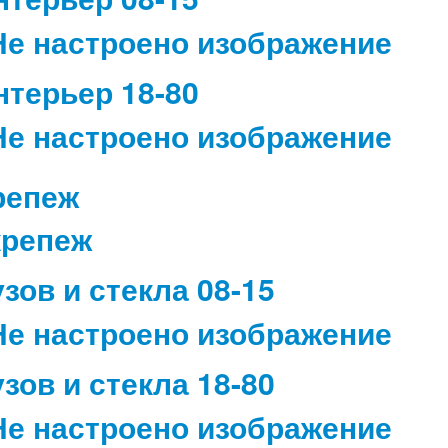
нтерьер 18-80
репеж
узов и стекла 08-15
узов и стекла 18-80