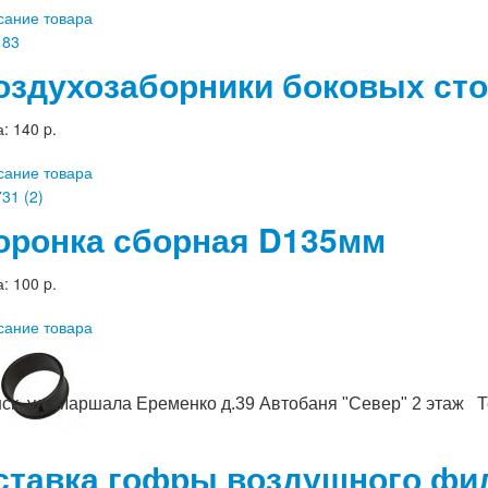
сание товара
оздухозаборники боковых сто
а:
140 p.
сание товара
оронка сборная D135мм
а:
100 p.
сание товара
ск, ул. Маршала Еременко д.39 Автобаня "Север" 2 этаж Те
ставка гофры воздушного фил