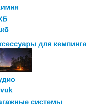
КБ
ксессуары для кемпинга
удио
агажные системы