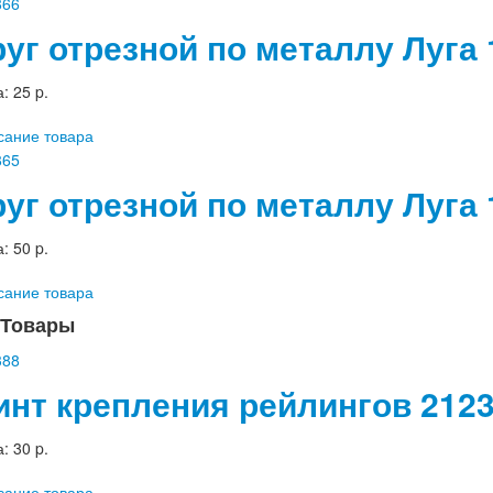
руг отрезной по металлу Луга
а:
25 p.
сание товара
руг отрезной по металлу Луга
а:
50 p.
сание товара
Товары
инт крепления рейлингов 2123
а:
30 p.
сание товара