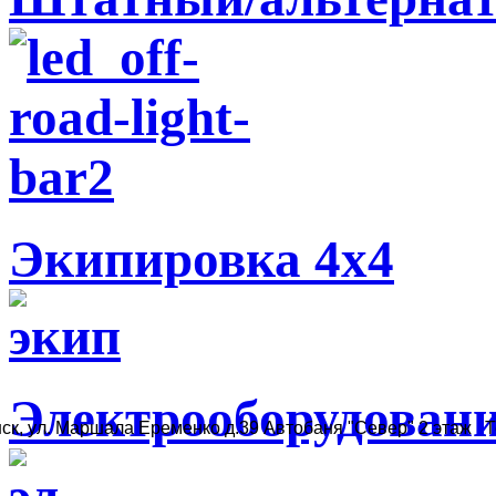
Экипировка 4х4
Электрооборудован
ск, ул. Маршала Еременко д.39 Автобаня "Север" 2 этаж Те