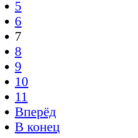
5
6
7
8
9
10
11
Вперёд
В конец