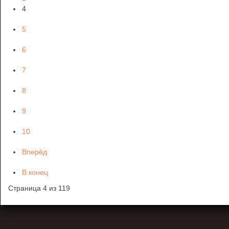
4
5
6
7
8
9
10
Вперёд
В конец
Страница 4 из 119