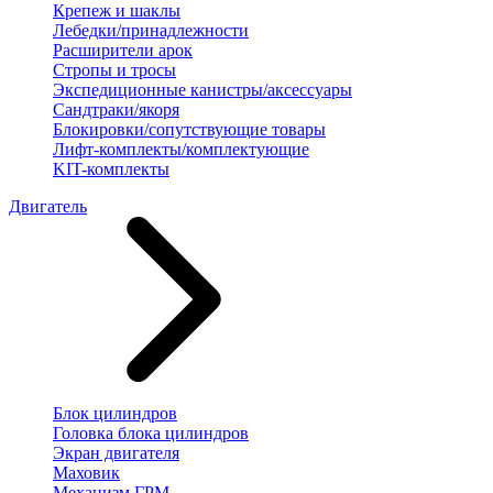
Крепеж и шаклы
Лебедки/принадлежности
Расширители арок
Стропы и тросы
Экспедиционные канистры/аксессуары
Сандтраки/якоря
Блокировки/сопутствующие товары
Лифт-комплекты/комплектующие
KIT-комплекты
Двигатель
Блок цилиндров
Головка блока цилиндров
Экран двигателя
Маховик
Механизм ГРМ