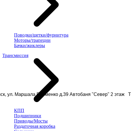
Поводки/щетки/фурнитура
Моторы/трапеции
Бачки/жиклеры
Трансмиссия
ск, ул. Маршала Еременко д.39 Автобаня "Север" 2 этаж Те
КПП
Подшипники
Приводы/Мосты
Раздаточная коробка