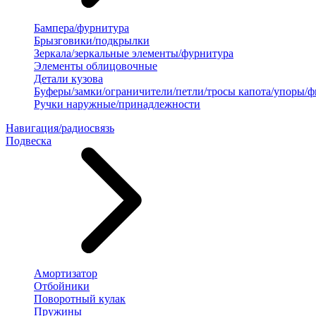
Бампера/фурнитура
Брызговики/подкрылки
Зеркала/зеркальные элементы/фурнитура
Элементы облицовочные
Детали кузова
Буферы/замки/ограничители/петли/тросы капота/упоры/
Ручки наружные/принадлежности
Навигация/радиосвязь
Подвеска
Амортизатор
Отбойники
Поворотный кулак
Пружины