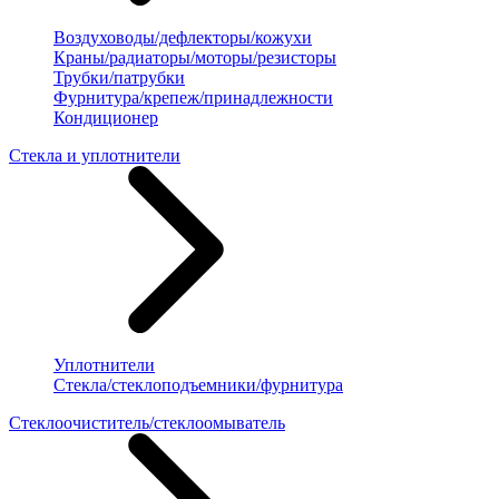
Воздуховоды/дефлекторы/кожухи
Краны/радиаторы/моторы/резисторы
Трубки/патрубки
Фурнитура/крепеж/принадлежности
Кондиционер
Стекла и уплотнители
Уплотнители
Стекла/стеклоподъемники/фурнитура
Стеклоочиститель/стеклоомыватель