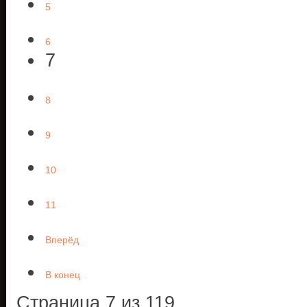
5
6
7
8
9
10
11
Вперёд
В конец
Страница 7 из 119