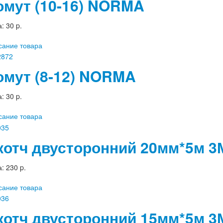
омут (10-16) NORMA
а:
30 p.
сание товара
омут (8-12) NORMA
а:
30 p.
сание товара
котч двусторонний 20мм*5м 3
а:
230 p.
сание товара
котч двусторонний 15мм*5м 3