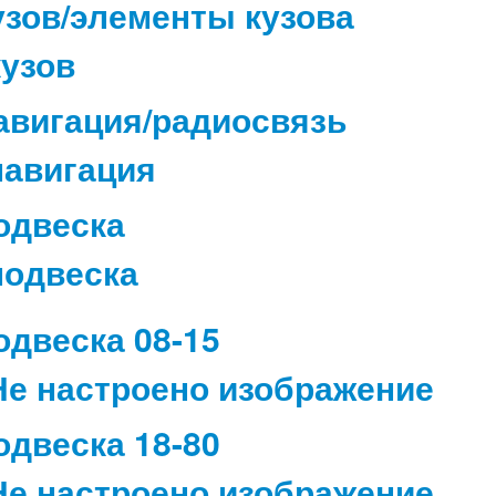
узов/элементы кузова
авигация/радиосвязь
одвеска
одвеска 08-15
одвеска 18-80