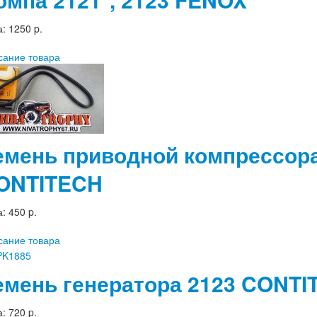
а:
1250 p.
сание товара
емень приводной компрессора
ONTITECH
а:
450 p.
сание товара
емень генератора 2123 CONTI
а:
720 p.