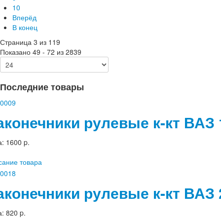
10
Вперёд
В конец
Страница 3 из 119
Показано 49 - 72 из 2839
Последние товары
аконечники рулевые к-кт ВАЗ 
а:
1600 p.
сание товара
аконечники рулевые к-кт ВАЗ 
а:
820 p.