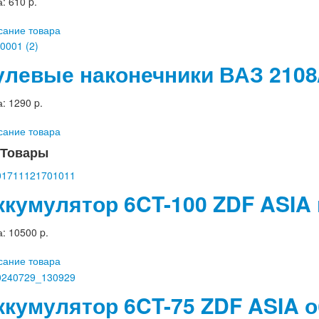
а:
610 p.
сание товара
улевые наконечники ВАЗ 2108/
а:
1290 p.
сание товара
Товары
ккумулятор 6CT-100 ZDF ASIA
а:
10500 p.
сание товара
ккумулятор 6CT-75 ZDF ASIA 