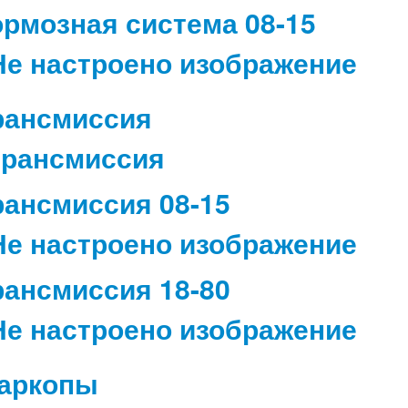
ормозная система 08-15
рансмиссия
рансмиссия 08-15
рансмиссия 18-80
аркопы