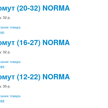
омут (20-32) NORMA
а:
32 p.
сание товара
омут (16-27) NORMA
а:
32 p.
сание товара
омут (12-22) NORMA
а:
30 p.
сание товара