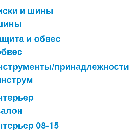
иски и шины
ащита и обвес
нструменты/принадлежности
нтерьер
нтерьер 08-15