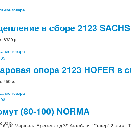
сание товара
цепление в сборе 2123 SACHS
а:
6320 p.
сание товара
аровая опора 2123 HOFER в с
а:
450 p.
сание товара
омут (80-100) NORMA
а:
38 p.
ск, ул. Маршала Еременко д.39 Автобаня "Север" 2 этаж Те