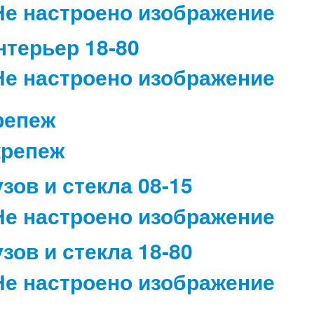
нтерьер 18-80
репеж
узов и стекла 08-15
узов и стекла 18-80