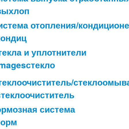
истема отопления/кондицион
текла и уплотнители
теклоочиститель/стеклоомыв
ормозная система