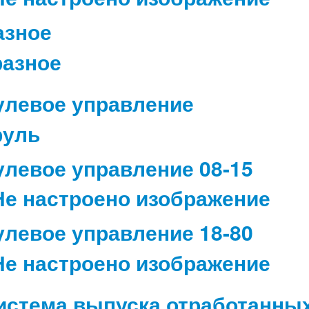
азное
улевое управление
улевое управление 08-15
улевое управление 18-80
истема выпуска отработанных