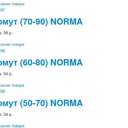
сание товара
омут (70-90) NORMA
а:
38 p.
сание товара
омут (60-80) NORMA
а:
34 p.
сание товара
омут (50-70) NORMA
а:
34 p.
сание товара