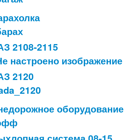
арахолка
АЗ 2108-2115
АЗ 2120
недорожное оборудование
ыхлопная система 08-15