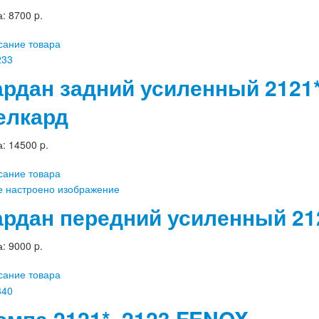
а:
8700 p.
сание товара
ардан задний усиленный 2121*
елкард
а:
14500 p.
сание товара
ардан передний усиленный 212
а:
9000 p.
сание товара
омпа 2121*, 2123 FENOX